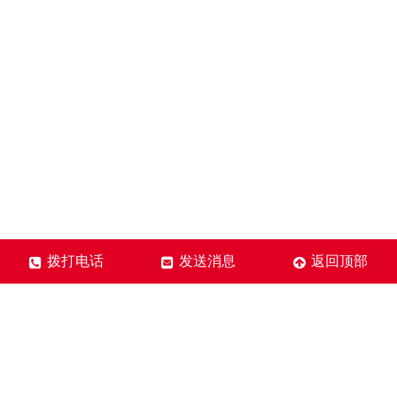
拨打电话
发送消息
返回顶部
晟普康科技（北京）有限公司
联系人：任经理
合作热线：010-51133022
手机号码：13716735311(微信同号)