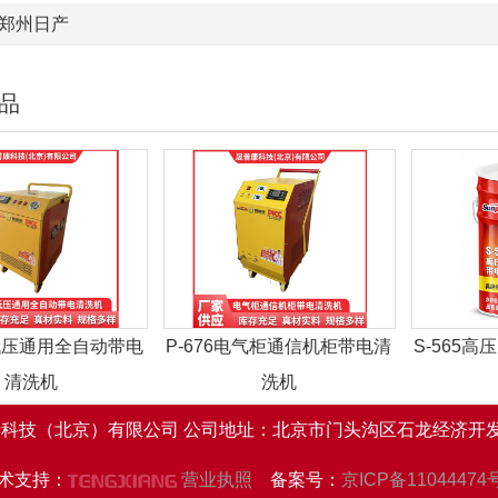
郑州日产
品
高低压通用全自动带电
P-676电气柜通信机柜带电清
S-565
清洗机
洗机
科技（北京）有限公司 公司地址：北京市门头沟区石龙经济开发
术支持：
营业执照
备案号：
京ICP备11044474号